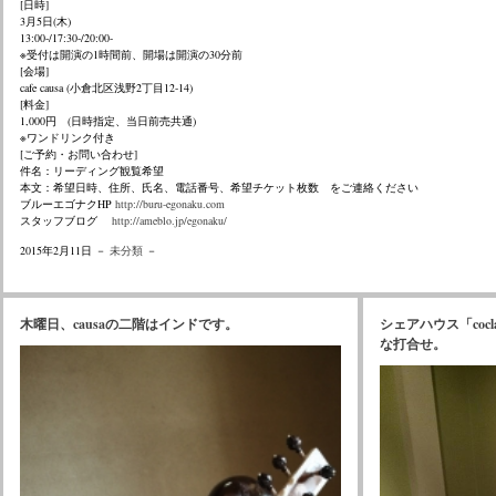
[日時]
3月5日(木)
13:00-/17:30-/20:00-
※受付は開演の1時間前、開場は開演の30分前
[会場]
cafe causa (小倉北区浅野2丁目12-14)
[料金]
1,000円 (日時指定、当日前売共通)
※ワンドリンク付き
[ご予約・お問い合わせ]
件名：リーディング観覧希望
本文：希望日時、住所、氏名、電話番号、希望チケット枚数 をご連絡ください
ブルーエゴナクHP
http://buru-egonaku.com
スタッフブログ
http://ameblo.jp/egonaku/
2015年2月11日 －
未分類
－
木曜日、causaの二階はインドです。
シェアハウス「coc
な打合せ。