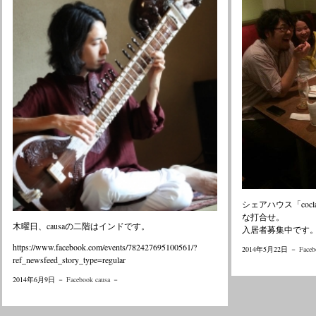
シェアハウス「coc
な打合せ。
木曜日、causaの二階はインドです。
入居者募集中です
https://www.facebook.com/events/782427695100561/?
2014年5月22日 －
Faceb
ref_newsfeed_story_type=regular
2014年6月9日 －
Facebook causa
－