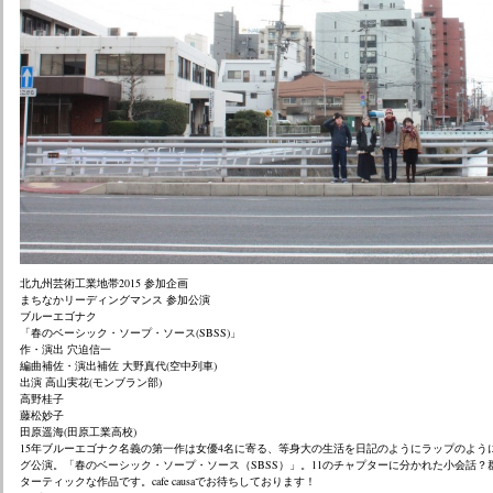
北九州芸術工業地帯2015 参加企画
まちなかリーディングマンス 参加公演
ブルーエゴナク
「春のベーシック・ソープ・ソース(SBSS)」
作・演出 穴迫信一
編曲補佐・演出補佐 大野真代(空中列車)
出演 高山実花(モンブラン部)
高野桂子
藤松妙子
田原遥海(田原工業高校)
15年ブルーエゴナク名義の第一作は女優4名に寄る、
等身大の生活を日記のようにラップのよう
グ公演。「春のベーシック・ソープ・
ソース（SBSS）」。11のチャプターに分かれた小会話？
ターティックな作品です。cafe causaでお待ちしております！