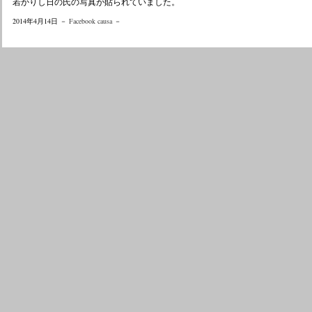
若かりし日の氏の写真が貼られていました。
2014年4月14日 －
Facebook causa
－