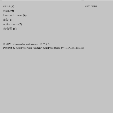
causa
(7)
cafe causa
event
(6)
Facebook causa
(4)
link
(1)
unitevisions
(2)
未分類
(5)
© 2026 cafe causa by unitevisions |
ログイン
Powered by
WordPress
with "tanzaku" WordPress theme by
TRIPLESHIPS.Inc