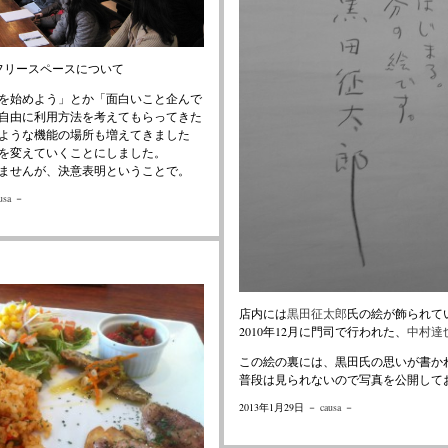
aの2階フリースペースについて
を始めよう」とか「面白いこと企んで
自由に利用方法を考えてもらってきた
ような機能の場所も増えてきました
を変えていくことにしました。
ませんが、決意表明ということで。
usa
－
店内には
黒田征太郎
氏の絵が飾られて
2010年12月に門司で行われた、
中村達
この絵の裏には、黒田氏の思いが書か
普段は見られないので写真を公開して
2013年1月29日 －
causa
－