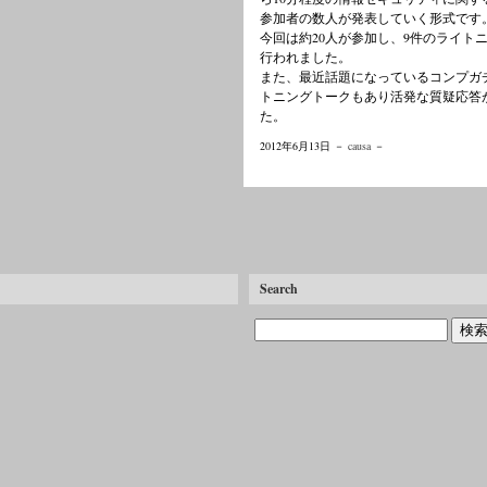
参加者の数人が発表していく形式です
今回は約20人が参加し、9件のライト
行われました。
また、最近話題になっているコンプガ
トニングトークもあり活発な質疑応答
た。
2012年6月13日 －
causa
－
Search