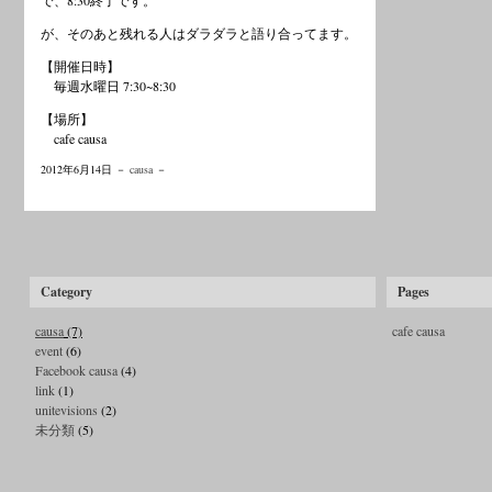
で、8:30終了です。
が、そのあと残れる人はダラダラと語り合ってます。
【開催日時】
毎週水曜日 7:30~8:30
【場所】
cafe causa
2012年6月14日 －
causa
－
Category
Pages
causa
(7)
cafe causa
event
(6)
Facebook causa
(4)
link
(1)
unitevisions
(2)
未分類
(5)