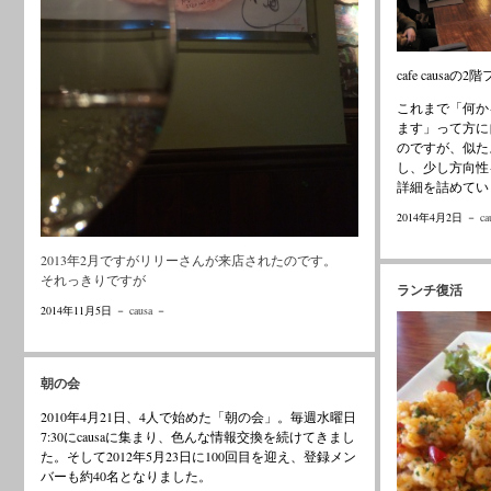
cafe caus
これまで「何か
ます」って方に
のですが、似た
し、少し方向性
詳細を詰めてい
2014年4月2日 －
ca
2013年2月ですがリリーさんが来店されたのです。
それっきりですが
ランチ復活
2014年11月5日 －
causa
－
朝の会
2010年4月21日、4人で始めた「朝の会」。毎週水曜日
7:30にcausaに集まり、色んな情報交換を続けてきまし
た。そして2012年5月23日に100回目を迎え、登録メン
バーも約40名となりました。