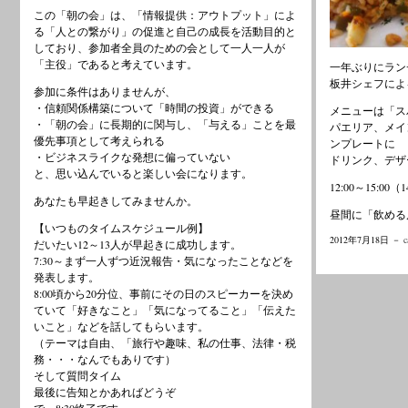
この「朝の会」は、「情報提供：アウトプット」によ
る「人との繋がり」の促進と自己の成長を活動目的と
しており、参加者全員のための会として一人一人が
「主役」であると考えています。
一年ぶりにラン
板井シェフによ
参加に条件はありませんが、
・信頼関係構築について「時間の投資」ができる
メニューは「ス
・「朝の会」に長期的に関与し、「与える」ことを最
パエリア、メイ
優先事項として考えられる
ンプレートに
・ビジネスライクな発想に偏っていない
ドリンク、デザー
と、思い込んでいると楽しい会になります。
12:00～15:0
あなたも早起きしてみませんか。
昼間に「飲める
【いつものタイムスケジュール例】
2012年7月18日 －
c
だいたい12～13人が早起きに成功します。
7:30～まず一人ずつ近況報告・気になったことなどを
発表します。
8:00頃から20分位、事前にその日のスピーカーを決め
ていて「好きなこと」「気になってること」「伝えた
いこと」などを話してもらいます。
（テーマは自由、「旅行や趣味、私の仕事、法律・税
務・・・なんでもありです）
そして質問タイム
最後に告知とかあればどうぞ