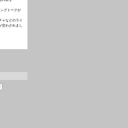
。
ニングトークが
チャなどのライ
が交わされまし