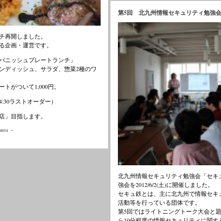
第5回 北九州情報セキュリティ勉強
チ再開しました。
る企画・運営です。
パニッシュプレートランチ」
ンディッシュ、サラダ、惣菜2種のワ
トがついて1,000円。
0（14:30ラストオーダー）
店」目指します。
ausa
－
北九州情報セキュリティ勉強会「セキ
強会を2012/6/2(土)に開催しました。
セキュ鉄とは、主に北九州で情報セキ
活動等を行っている団体です。
第5回ではライトニングトーク大会と題
ら10分程度の情報セキュリティに関す