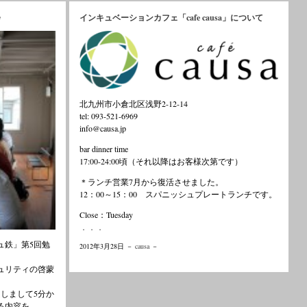
会
インキュベーションカフェ「cafe causa」について
北九州市小倉北区浅野2-12-14
tel: 093-521-6969
info@causa.jp
bar dinner time
17:00-24:00頃（それ以降はお客様次第です）
＊ランチ営業7月から復活させました。
12：00～15：00 スパニッシュプレートランチです。
Close：Tuesday
．．．
ュ鉄」第5回勉
2012年3月28日 －
causa
－
ュリティの啓蒙
しまして5分か
る内容を