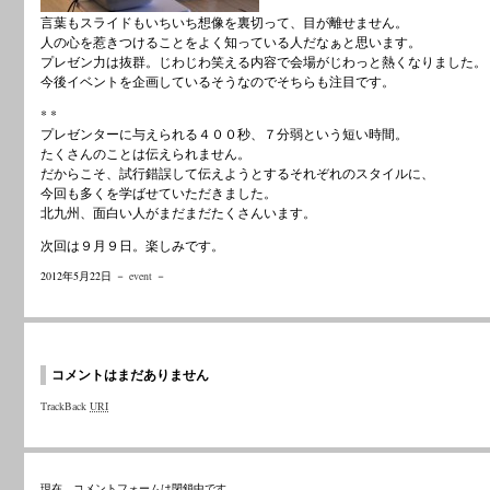
言葉もスライドもいちいち想像を裏切って、目が離せません。
人の心を惹きつけることをよく知っている人だなぁと思います。
プレゼン力は抜群。じわじわ笑える内容で会場がじわっと熱くなりました。
今後イベントを企画しているそうなのでそちらも注目です。
* *
プレゼンターに与えられる４００秒、７分弱という短い時間。
たくさんのことは伝えられません。
だからこそ、試行錯誤して伝えようとするそれぞれのスタイルに、
今回も多くを学ばせていただきました。
北九州、面白い人がまだまだたくさんいます。
次回は９月９日。楽しみです。
2012年5月22日 －
event
－
コメントはまだありません
TrackBack
URI
現在、コメントフォームは閉鎖中です。