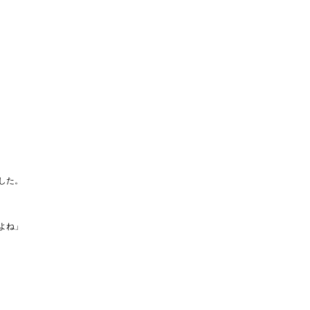
した。
よね」