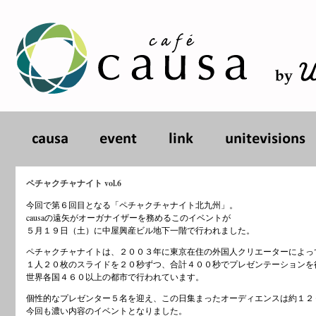
ペチャクチャナイト vol.6
今回で第６回目となる「ペチャクチャナイト北九州」。
causaの遠矢がオーガナイザーを務めるこのイベントが
５月１９日（土）に中屋興産ビル地下一階で行われました。
ペチャクチャナイトは、２００３年に東京在住の外国人クリエーターによっ
１人２０枚のスライドを２０秒ずつ、合計４００秒でプレゼンテーションを
世界各国４６０以上の都市で行われています。
個性的なプレゼンター５名を迎え、この日集まったオーディエンスは約１２
今回も濃い内容のイベントとなりました。