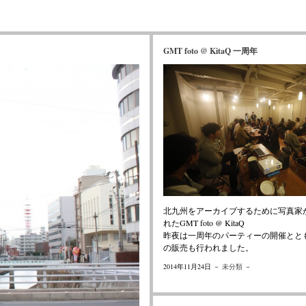
GMT foto @ KitaQ 一周年
北九州をアーカイブするために写真家
れたGMT foto @ KitaQ
昨夜は一周年のパーティーの開催とともに
の販売も行われました。
2014年11月24日 －
未分類
－