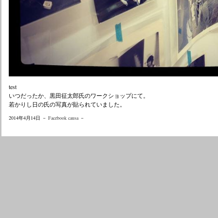
test
いつだったか、黒田征太郎氏のワークショップにて。
若かりし日の氏の写真が貼られていました。
2014年4月14日 －
Facebook causa
－