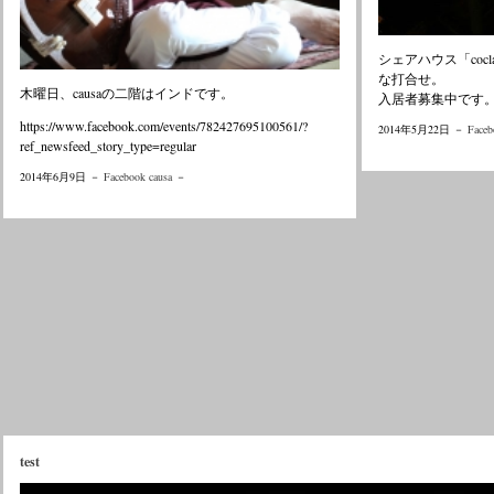
シェアハウス「coc
な打合せ。
木曜日、causaの二階はインドです。
入居者募集中です
https://www.facebook.com/events/782427695100561/?
2014年5月22日 －
Faceb
ref_newsfeed_story_type=regular
2014年6月9日 －
Facebook causa
－
test