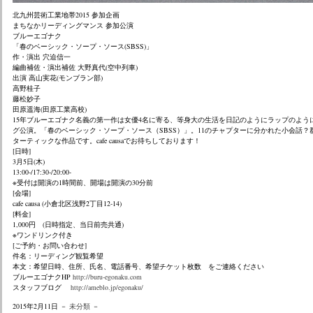
北九州芸術工業地帯2015 参加企画
まちなかリーディングマンス 参加公演
ブルーエゴナク
「春のベーシック・ソープ・ソース(SBSS)」
作・演出 穴迫信一
編曲補佐・演出補佐 大野真代(空中列車)
出演 高山実花(モンブラン部)
高野桂子
藤松妙子
田原遥海(田原工業高校)
15年ブルーエゴナク名義の第一作は女優4名に寄る、
等身大の生活を日記のようにラップのよう
グ公演。「春のベーシック・ソープ・
ソース（SBSS）」。11のチャプターに分かれた小会話？
ターティックな作品です。cafe causaでお待ちしております！
[日時]
3月5日(木)
13:00-/17:30-/20:00-
※受付は開演の1時間前、開場は開演の30分前
[会場]
cafe causa (小倉北区浅野2丁目12-14)
[料金]
1,000円 (日時指定、当日前売共通)
※ワンドリンク付き
[ご予約・お問い合わせ]
件名：リーディング観覧希望
本文：希望日時、住所、氏名、電話番号、希望チケット枚数 をご連絡ください
ブルーエゴナクHP
http://buru-egonaku.com
スタッフブログ
http://ameblo.jp/egonaku/
2015年2月11日 －
未分類
－