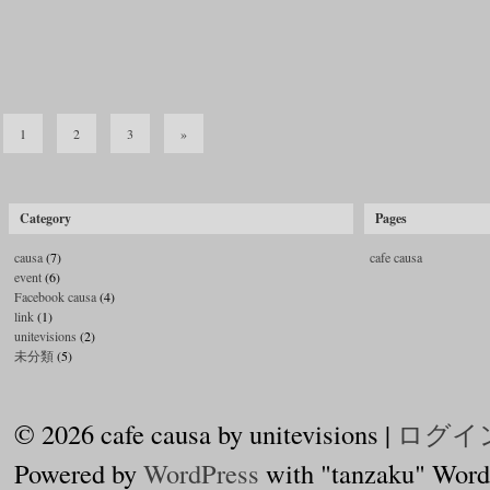
1
2
3
»
Category
Pages
causa
(7)
cafe causa
event
(6)
Facebook causa
(4)
link
(1)
unitevisions
(2)
未分類
(5)
© 2026 cafe causa by unitevisions |
ログイ
Powered by
WordPress
with "tanzaku" Word