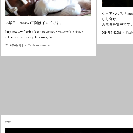
シェアハウス「coc
な打合せ。
木曜日、causaの二階はインドです。
入居者募集中です
https://www.facebook.com/events/782427695100561/?
2014年5月22日 －
Faceb
ref_newsfeed_story_type=regular
2014年6月9日 －
Facebook causa
－
test