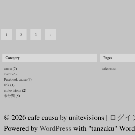
1
2
3
»
Category
Pages
causa
(7)
cafe causa
event
(6)
Facebook causa
(4)
link
(1)
unitevisions
(2)
未分類
(5)
© 2026 cafe causa by unitevisions |
ログイ
Powered by
WordPress
with "tanzaku" Word