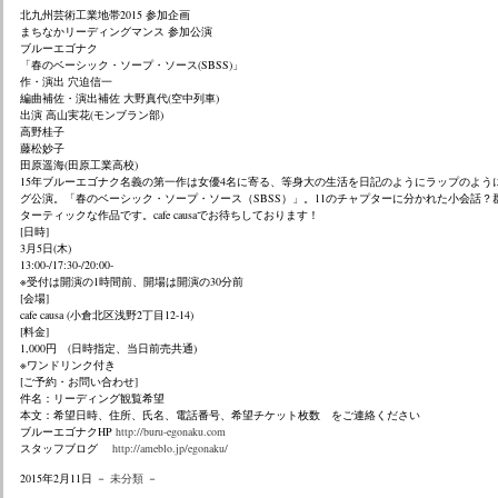
北九州芸術工業地帯2015 参加企画
まちなかリーディングマンス 参加公演
ブルーエゴナク
「春のベーシック・ソープ・ソース(SBSS)」
作・演出 穴迫信一
編曲補佐・演出補佐 大野真代(空中列車)
出演 高山実花(モンブラン部)
高野桂子
藤松妙子
田原遥海(田原工業高校)
15年ブルーエゴナク名義の第一作は女優4名に寄る、
等身大の生活を日記のようにラップのよう
グ公演。「春のベーシック・ソープ・
ソース（SBSS）」。11のチャプターに分かれた小会話？
ターティックな作品です。cafe causaでお待ちしております！
[日時]
3月5日(木)
13:00-/17:30-/20:00-
※受付は開演の1時間前、開場は開演の30分前
[会場]
cafe causa (小倉北区浅野2丁目12-14)
[料金]
1,000円 (日時指定、当日前売共通)
※ワンドリンク付き
[ご予約・お問い合わせ]
件名：リーディング観覧希望
本文：希望日時、住所、氏名、電話番号、希望チケット枚数 をご連絡ください
ブルーエゴナクHP
http://buru-egonaku.com
スタッフブログ
http://ameblo.jp/egonaku/
2015年2月11日 －
未分類
－